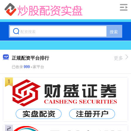
搜索
正规配资平台排行
更多
已收录
999
+家平台