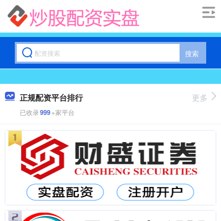
搜索
正规配资平台排行
更多
已收录
999
+家平台