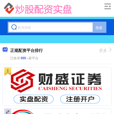
搜索
正规配资平台排行
更多
已收录
999
+家平台