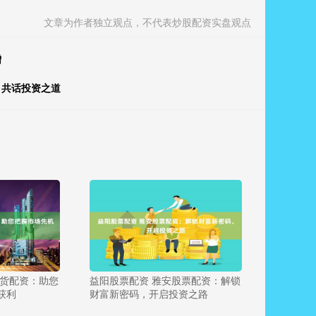
文章为作者独立观点，不代表炒股配资实盘观点
增
，共话投资之道
期货配资：助您
益阳股票配资 雅安股票配资：解锁
获利
财富新密码，开启投资之路