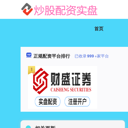
首页
正规配资平台排行
已收录
999
+家平台