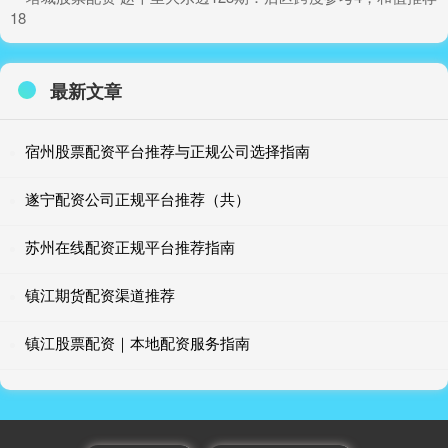
18
最新文章
宿州股票配资平台推荐与正规公司选择指南
遂宁配资公司正规平台推荐（共）
苏州在线配资正规平台推荐指南
镇江期货配资渠道推荐
镇江股票配资｜本地配资服务指南