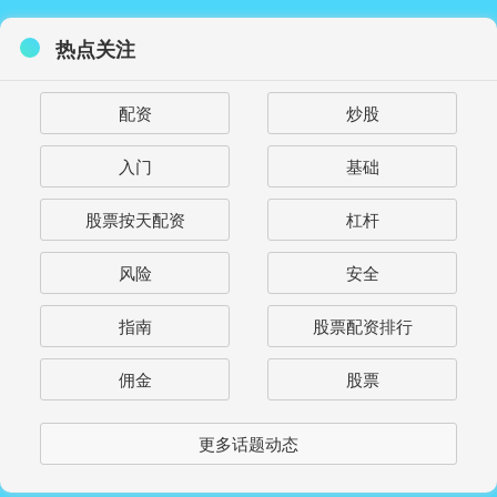
热点关注
配资
炒股
入门
基础
股票按天配资
杠杆
风险
安全
指南
股票配资排行
佣金
股票
更多话题动态