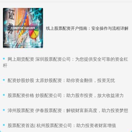
线上股票配资开户指南：安全操作与流程详解
​网上期货配资 深圳股票配资公司：为您提供安全可靠的资金杠
杆
​配资炒股炒股 太原炒股配资：助你资金翻倍，投资无忧
​股票配资价格 炒股配资公司：助力股市投资，放大收益潜力
​漳州股票配资 伊春股票配资：解锁财富新高度，助力投资梦想
​股票配资首选| 杭州股票配资公司：助力投资者财富增值