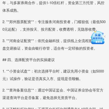
年，与多家券商合作，提供1-10倍杠杆，资金第三方托管，风控
体系成熟。
2. **郑州股票配资**：专注服务河南投资者，门槛较低（最低500
0元起配），支持按天、按月配资，收费透明，无隐形收费。
3. **河南金证配资**：依托金融科技，提供线上全流程服务，实
盘交易验证，资金由银行存管，适合有一定经验的投资者。
## 四、选择配资平台的实操建议
1. **小资金试盘**：初次选择平台时，建议先用小资金（如5000
元）试操作，验证是否真实入市、提现是否顺畅。
2. **查询备案信息**：通过中国证监会、中国证券业协会等官方
渠道查询平台是否备案，避免选择无资质平台。
3. **了解杠杆比例**：正规平台杠杆比例通常在1-10倍之间，过