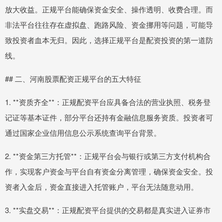
放大收益。正规平台能确保资金安全、操作透明、收费合理。而
非法平台往往存在虚拟盘、跑路风险、资金挪用等问题，可能导
致投资者血本无归。因此，选择正规平台是配资投资的第一道防
线。
## 二、河南股票配资正规平台的五大特征
1. **资质齐全**：正规配资平台应具备合法的营业执照、税务登
记证等基本证件，部分平台还持有金融信息服务资质。投资者可
通过国家企业信用信息公示系统查询平台背景。
2. **资金第三方托管**：正规平台会与银行或第三方支付机构合
作，实现客户资金与平台自有资金分离管理，确保资金安全。投
资者入金后，资金直接进入托管账户，平台无法随意动用。
3. **实盘交易**：正规配资平台提供的交易都是真实进入证券市