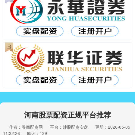
河南股票配资正规平台推荐
作者：券商配资网
平台：炒股配资实盘
更新：2026-05-05
11:32:26
阅读：139