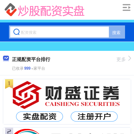
搜索
正规配资平台排行
更多
已收录
999
+家平台