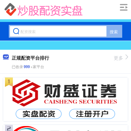
搜索
正规配资平台排行
更多
已收录
999
+家平台