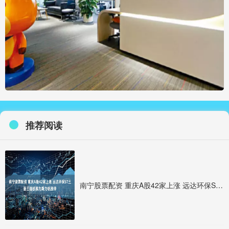
推荐阅读
南宁股票配资 重庆A股42家上涨 远达环保ST三圣三连板赛力斯力帆涨停