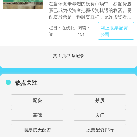
在当今竞争激烈的投资市场中，易配资股
票已成为投资者把握投资机遇的利器。易
配资股票是一种融资杠杆，允许投资者以
较低的成本撬动更大的资金，从而放大投
网上股票配资
栏目：在线配
阅读：
资收益。 配资炒....
资
公司
151
共 1 页/2 条记录
热点关注
配资
炒股
基础
入门
股票按天配资
股票配资排行