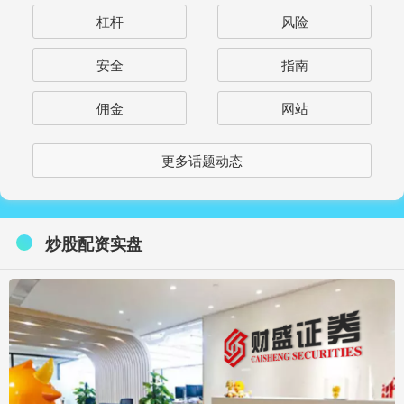
杠杆
风险
安全
指南
佣金
网站
更多话题动态
炒股配资实盘