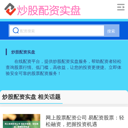
搜索
炒股配资实盘
在线配资平台，提供炒股配资实盘服务，帮助配资者轻松
查询股票行情。低门槛，高收益，让您的投资更便捷。立即体
验安全可靠的股票配资服务！
炒股配资实盘 相关话题
网上股票配资公司 易配资股票：轻
松融资，把握投资机遇