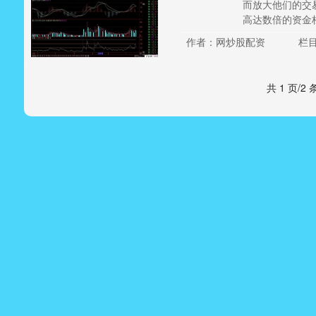
而放大他们的交
高达数倍的资金杠
作者：网炒股配资
栏
共 1 页/2