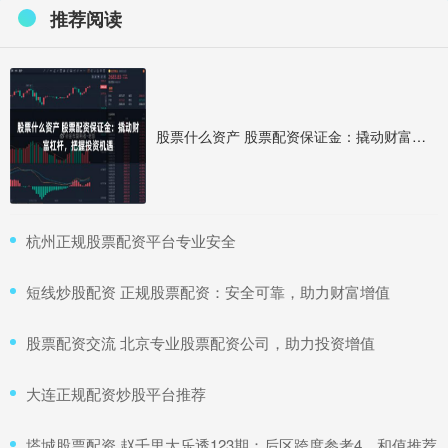
推荐阅读
股票什么资产 股票配资保证金：撬动财富杠杆，把握投资机遇
​杭州正规股票配资平台专业安全
​短线炒股配资 正规股票配资：安全可靠，助力财富增值
​股票配资交流 北京专业股票配资公司，助力投资增值
​大连正规配资炒股平台推荐
​塔城股票配资 赵千里大乐透123期：后区跨度参考4，和值推荐